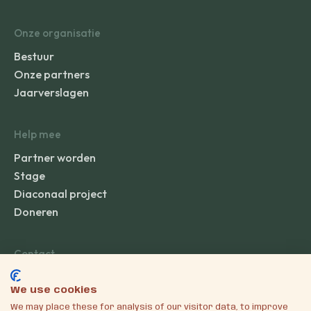
Onze organisatie
Bestuur
Onze partners
Jaarverslagen
Help mee
Partner worden
Stage
Diaconaal project
Doneren
Contact
info@kinderhulpghana.nl
We use cookies
St. Kinderhulp Ghana
We may place these for analysis of our visitor data, to improve