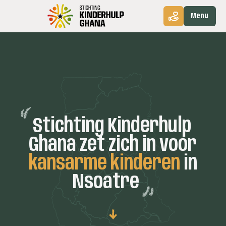
Menu
Stichting
Kinderhulp
Ghana
zet
zich
in
voor
kansarme
kinderen
in
Nsoatre